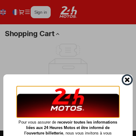
Shopping
Cart
Dialog
fr
Current
Sign in
-
Language
Service
Billetterie
Shopping Cart
Your cart is empty.
Continue shopping
General information
Pour vous assurer de
recevoir toutes les informations
liées aux 24 Heures Motos et être informé de
l'ouverture billetterie
, nous vous invitons à vous